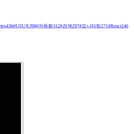
tes
436
#
UI/UX
398
#
자동화
312
#
검색
297
#
모니터링
271
#
React
246