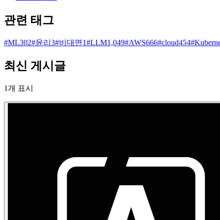
관련 태그
#
ML
302
#
윤리
3
#
비대면
1
#
LLM
1,049
#
AWS
666
#
cloud
454
#
Kuberne
최신 게시글
1
개 표시