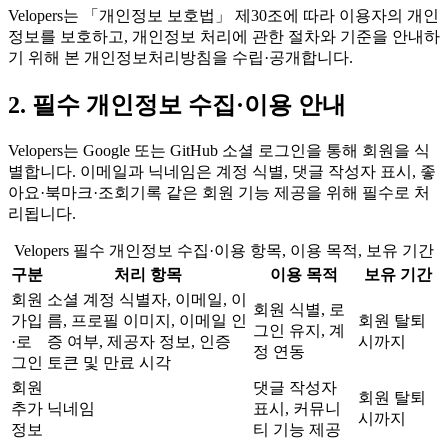
Velopers는 「개인정보 보호법」 제30조에 따라 이용자의 개인
정보를 보호하고, 개인정보 처리에 관한 절차와 기준을 안내하
기 위해 본 개인정보처리방침을 수립·공개합니다.
2. 필수 개인정보 수집·이용 안내
Velopers는 Google 또는 GitHub 소셜 로그인을 통해 회원을 식
별합니다. 이메일과 닉네임은 계정 식별, 댓글 작성자 표시, 좋
아요·북마크·조회기록 같은 회원 기능 제공을 위해 필수로 처
리됩니다.
Velopers 필수 개인정보 수집·이용 항목, 이용 목적, 보유 기간
구분
처리 항목
이용 목적
보유 기간
회원
소셜 계정 식별자, 이메일, 이
회원 식별, 로
가입
름, 프로필 이미지, 이메일 인
회원 탈퇴
그인 유지, 계
·로
증 여부, 제공자 정보, 인증
시까지
정 연동
그인
토큰 및 만료 시각
회원
댓글 작성자
회원 탈퇴
추가
닉네임
표시, 커뮤니
시까지
정보
티 기능 제공