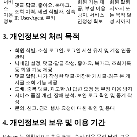
서비
회원 기능 제
회원 탈퇴
댓글·답글, 좋아요, 북마크,
스
공, 부정 이용
시까지 또
조회 이력, 세션 식별자, 접속
이용
방지, 서비스
는 목적 달
IP, User-Agent, 쿠키
정보
안정성 확보
성 시까지
3. 개인정보의 처리 목적
회원 식별, 소셜 로그인, 로그인 세션 유지 및 계정 연동
관리
닉네임 설정, 댓글·답글 작성, 좋아요, 북마크, 조회기록
등 회원 기능 제공
댓글 알림, 내가 작성한 댓글·저장한 게시글·최근 본 게
시글 조회 기능 제공
도배, 중복 댓글, 과도한 AI 답변 요청 등 부정 이용 방지
서비스 품질 개선, 장애 분석, 보안 로그 확인 및 통계 작
성
문의, 신고, 권리 행사 요청에 대한 확인 및 응대
4. 개인정보의 보유 및 이용 기간
Velopers는 원칙적으로 회원 탈퇴, 수집·이용 목적 달성, 보유