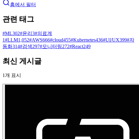
홈에서 필터
관련 태그
#
ML
302
#
윤리
3
#
의료계
1
#
LLM
1,052
#
AWS
666
#
cloud
455
#
Kubernetes
436
#
UI/UX
399
#
자
동화
314
#
검색
297
#
모니터링
272
#
React
249
최신 게시글
1
개 표시