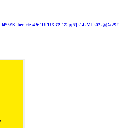
ud
455
#
Kubernetes
436
#
UI/UX
399
#
자동화
314
#
ML
302
#
검색
297