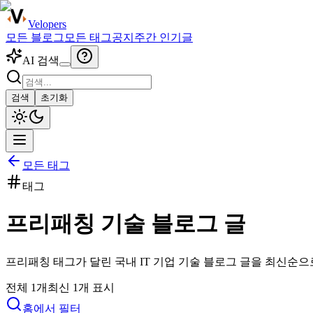
Velopers
모든 블로그
모든 태그
공지
주간 인기글
AI 검색
검색
초기화
모든 태그
태그
프리패칭
기술 블로그 글
프리패칭
태그가 달린 국내 IT 기업 기술 블로그 글을 최신순으
전체
1
개
최신
1
개 표시
홈에서 필터