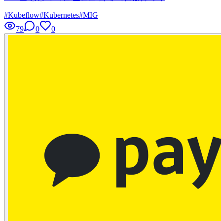
#
Kubeflow
#
Kubernetes
#
MIG
79
0
0