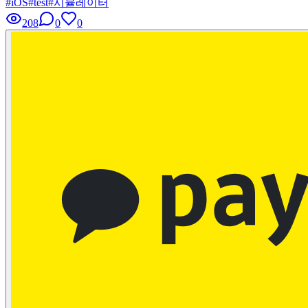
#
iOS
#
test
#
시뮬레이터
208
0
0