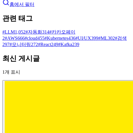
홈에서 필터
관련 태그
#
LLM
1,052
#
자동화
314
#
카카오페이
2
#
AWS
666
#
cloud
455
#
Kubernetes
436
#
UI/UX
399
#
ML
302
#
검색
297
#
모니터링
272
#
React
249
#
Kafka
239
최신 게시글
1
개 표시