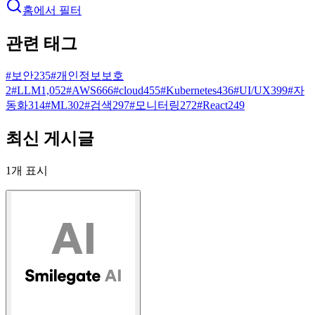
홈에서 필터
관련 태그
#
보안
235
#
개인정보보호
2
#
LLM
1,052
#
AWS
666
#
cloud
455
#
Kubernetes
436
#
UI/UX
399
#
자
동화
314
#
ML
302
#
검색
297
#
모니터링
272
#
React
249
최신 게시글
1
개 표시