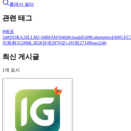
홈에서 필터
관련 태그
#
배포
34
#
DORA
2
#
LLM
1,049
#
AWS
666
#
cloud
454
#
Kubernetes
436
#
UI/U
자동화
312
#
ML
302
#
검색
297
#
모니터링
271
#
React
246
최신 게시글
1
개 표시