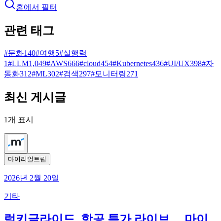
홈에서 필터
관련 태그
#
문화
140
#
여행
5
#
실행력
1
#
LLM
1,049
#
AWS
666
#
cloud
454
#
Kubernetes
436
#
UI/UX
398
#
자
동화
312
#
ML
302
#
검색
297
#
모니터링
271
최신 게시글
1
개 표시
마이리얼트립
2026년 2월 20일
기타
럭키글라이드, 항공 특가 라이브… 마이