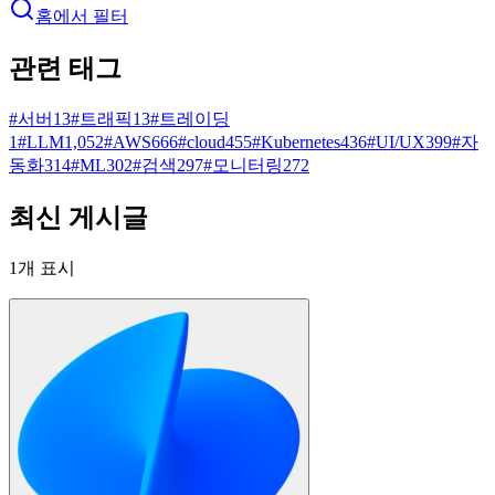
홈에서 필터
관련 태그
#
서버
13
#
트래픽
13
#
트레이딩
1
#
LLM
1,052
#
AWS
666
#
cloud
455
#
Kubernetes
436
#
UI/UX
399
#
자
동화
314
#
ML
302
#
검색
297
#
모니터링
272
최신 게시글
1
개 표시