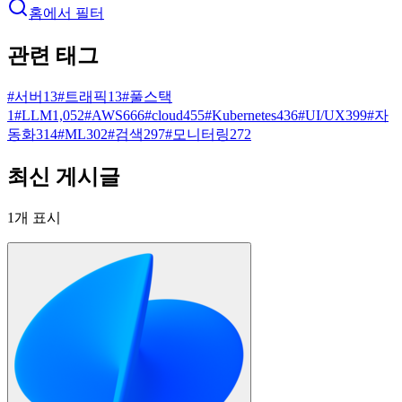
홈에서 필터
관련 태그
#
서버
13
#
트래픽
13
#
풀스택
1
#
LLM
1,052
#
AWS
666
#
cloud
455
#
Kubernetes
436
#
UI/UX
399
#
자
동화
314
#
ML
302
#
검색
297
#
모니터링
272
최신 게시글
1
개 표시