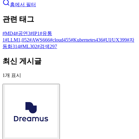
홈에서 필터
관련 태그
#
MD
4
#
공연
3
#
IP
1
#
유통
1
#
LLM
1,052
#
AWS
666
#
cloud
455
#
Kubernetes
436
#
UI/UX
399
#
자
동화
314
#
ML
302
#
검색
297
최신 게시글
1
개 표시