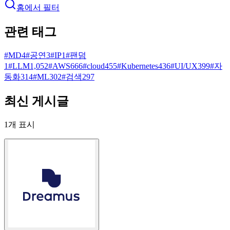
홈에서 필터
관련 태그
#
MD
4
#
공연
3
#
IP
1
#
팬덤
1
#
LLM
1,052
#
AWS
666
#
cloud
455
#
Kubernetes
436
#
UI/UX
399
#
자
동화
314
#
ML
302
#
검색
297
최신 게시글
1
개 표시