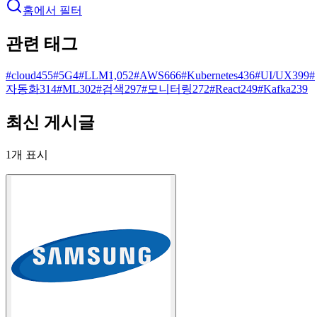
홈에서 필터
관련 태그
#
cloud
455
#
5G
4
#
LLM
1,052
#
AWS
666
#
Kubernetes
436
#
UI/UX
399
#
자동화
314
#
ML
302
#
검색
297
#
모니터링
272
#
React
249
#
Kafka
239
최신 게시글
1
개 표시