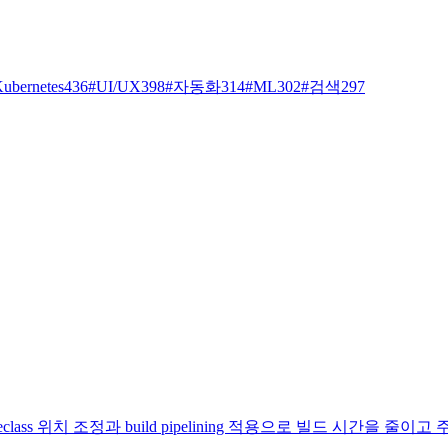
ubernetes
436
#
UI/UX
398
#
자동화
314
#
ML
302
#
검색
297
ss 위치 조정과 build pipelining 적용으로 빌드 시간을 줄