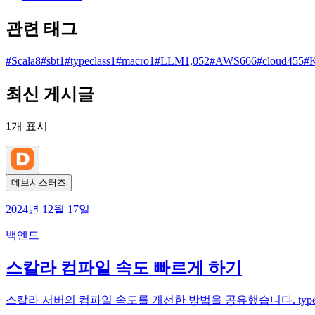
관련 태그
#
Scala
8
#
sbt
1
#
typeclass
1
#
macro
1
#
LLM
1,052
#
AWS
666
#
cloud
455
#
K
최신 게시글
1
개 표시
데브시스터즈
2024년 12월 17일
백엔드
스칼라 컴파일 속도 빠르게 하기
스칼라 서버의 컴파일 속도를 개선한 방법을 공유했습니다. typecla