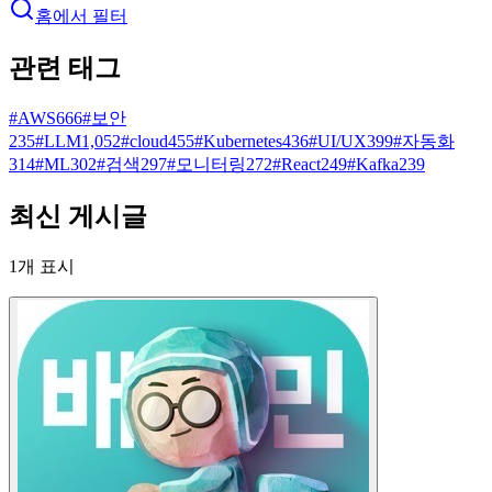
홈에서 필터
관련 태그
#
AWS
666
#
보안
235
#
LLM
1,052
#
cloud
455
#
Kubernetes
436
#
UI/UX
399
#
자동화
314
#
ML
302
#
검색
297
#
모니터링
272
#
React
249
#
Kafka
239
최신 게시글
1
개 표시