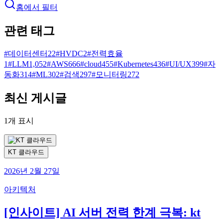
홈에서 필터
관련 태그
#
데이터센터
22
#
HVDC
2
#
전력효율
1
#
LLM
1,052
#
AWS
666
#
cloud
455
#
Kubernetes
436
#
UI/UX
399
#
자
동화
314
#
ML
302
#
검색
297
#
모니터링
272
최신 게시글
1
개 표시
KT 클라우드
2026년 2월 27일
아키텍처
[인사이트] AI 서버 전력 한계 극복: kt