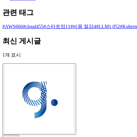
관련 태그
#
AWS
666
#
cloud
455
#
스타트업
11
#
비용 절감
4
#
LLM
1,052
#
Kubern
최신 게시글
1
개 표시