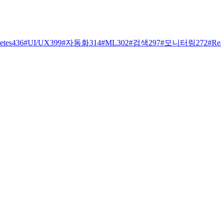
etes
436
#
UI/UX
399
#
자동화
314
#
ML
302
#
검색
297
#
모니터링
272
#
Re