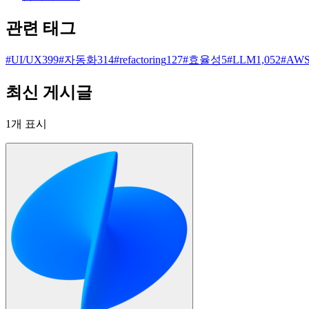
관련 태그
#
UI/UX
399
#
자동화
314
#
refactoring
127
#
효율성
5
#
LLM
1,052
#
AW
최신 게시글
1
개 표시