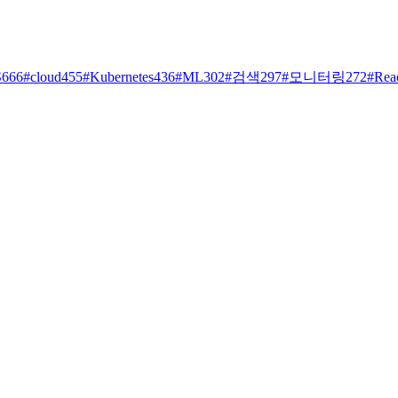
S
666
#
cloud
455
#
Kubernetes
436
#
ML
302
#
검색
297
#
모니터링
272
#
Rea