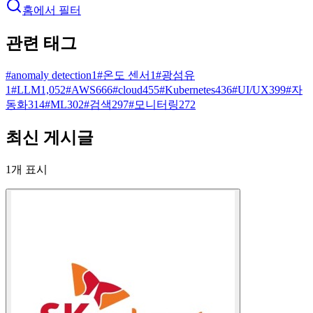
홈에서 필터
관련 태그
#
anomaly detection
1
#
온도 센서
1
#
광섬유
1
#
LLM
1,052
#
AWS
666
#
cloud
455
#
Kubernetes
436
#
UI/UX
399
#
자
동화
314
#
ML
302
#
검색
297
#
모니터링
272
최신 게시글
1
개 표시