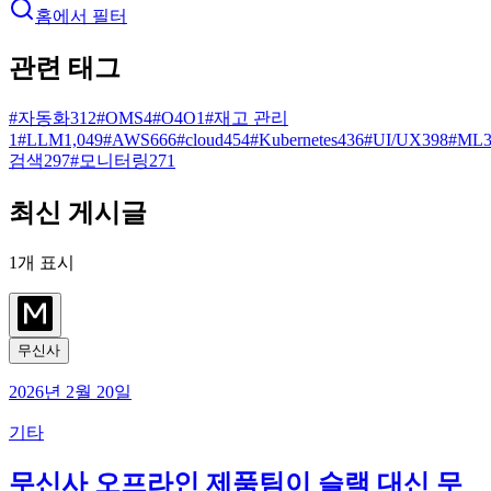
홈에서 필터
관련 태그
#
자동화
312
#
OMS
4
#
O4O
1
#
재고 관리
1
#
LLM
1,049
#
AWS
666
#
cloud
454
#
Kubernetes
436
#
UI/UX
398
#
ML
검색
297
#
모니터링
271
최신 게시글
1
개 표시
무신사
2026년 2월 20일
기타
무신사 오프라인 제품팀이 슬랙 대신 무