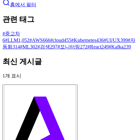
홈에서 필터
관련 태그
#
중고차
6
#
LLM
1,052
#
AWS
666
#
cloud
455
#
Kubernetes
436
#
UI/UX
399
#
자
동화
314
#
ML
302
#
검색
297
#
모니터링
272
#
React
249
#
Kafka
239
최신 게시글
1
개 표시