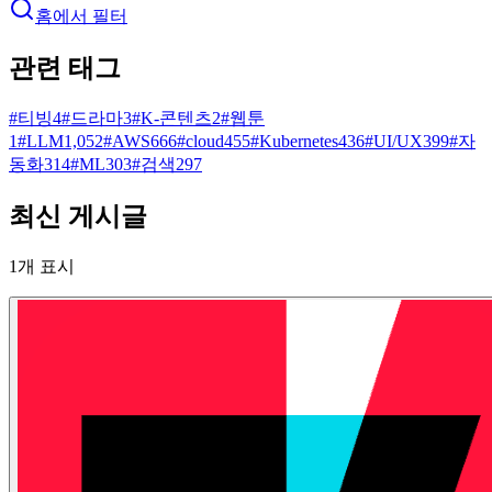
홈에서 필터
관련 태그
#
티빙
4
#
드라마
3
#
K-콘텐츠
2
#
웹툰
1
#
LLM
1,052
#
AWS
666
#
cloud
455
#
Kubernetes
436
#
UI/UX
399
#
자
동화
314
#
ML
303
#
검색
297
최신 게시글
1
개 표시