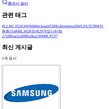
홈에서 필터
관련 태그
#
LLM
1,052
#
AWS
666
#
cloud
455
#
Kubernetes
436
#
UI/UX
399
#
자
동화
314
#
ML
302
#
검색
297
#
모니터링
272
#
React
249
#
Kafka
239
#
MCP
237
최신 게시글
1
개 표시