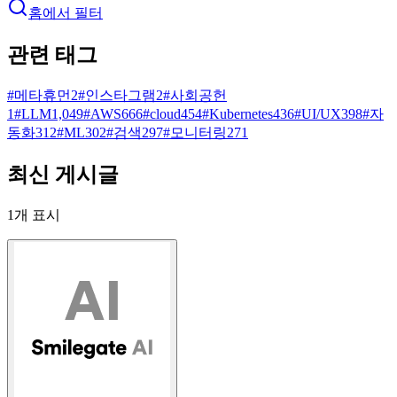
홈에서 필터
관련 태그
#
메타휴먼
2
#
인스타그램
2
#
사회공헌
1
#
LLM
1,049
#
AWS
666
#
cloud
454
#
Kubernetes
436
#
UI/UX
398
#
자
동화
312
#
ML
302
#
검색
297
#
모니터링
271
최신 게시글
1
개 표시