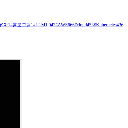
유아
1
#
홀로그램
1
#
LLM
1,047
#
AWS
666
#
cloud
453
#
Kubernetes
436