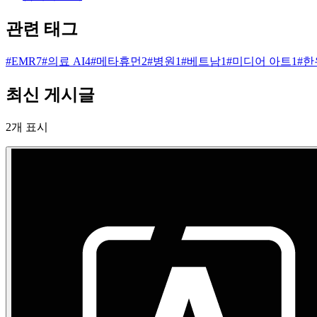
관련 태그
#
EMR
7
#
의료 AI
4
#
메타휴먼
2
#
병원
1
#
베트남
1
#
미디어 아트
1
#
한
최신 게시글
2
개 표시