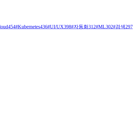
loud
454
#
Kubernetes
436
#
UI/UX
398
#
자동화
312
#
ML
302
#
검색
297