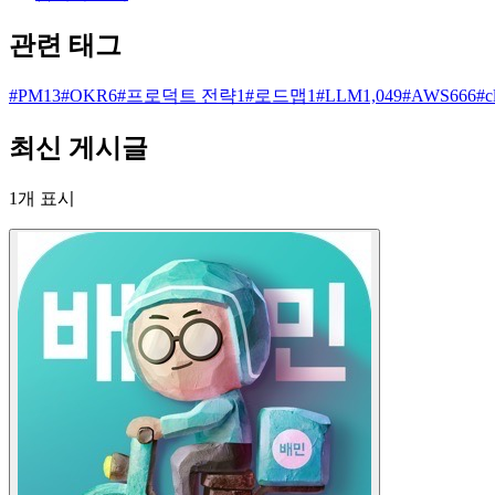
관련 태그
#
PM
13
#
OKR
6
#
프로덕트 전략
1
#
로드맵
1
#
LLM
1,049
#
AWS
666
#
c
최신 게시글
1
개 표시