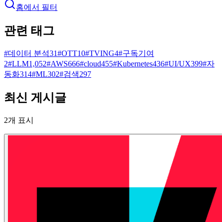
홈에서 필터
관련 태그
#
데이터 분석
31
#
OTT
10
#
TVING
4
#
구독기여
2
#
LLM
1,052
#
AWS
666
#
cloud
455
#
Kubernetes
436
#
UI/UX
399
#
자
동화
314
#
ML
302
#
검색
297
최신 게시글
2
개 표시