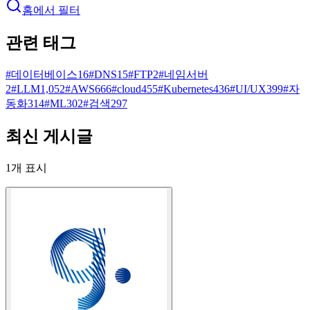
홈에서 필터
관련 태그
#
데이터베이스
16
#
DNS
15
#
FTP
2
#
네임서버
2
#
LLM
1,052
#
AWS
666
#
cloud
455
#
Kubernetes
436
#
UI/UX
399
#
자
동화
314
#
ML
302
#
검색
297
최신 게시글
1
개 표시