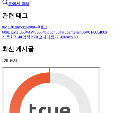
홈에서 필터
관련 태그
#
ML
303
#
mobile
90
#
핀테크
60
#
LLM
1,053
#
AWS
668
#
cloud
455
#
Kubernetes
436
#
UI/UX
400
#
자동화
314
#
검색
298
#
모니터링
273
#
React
250
최신 게시글
1
개 표시