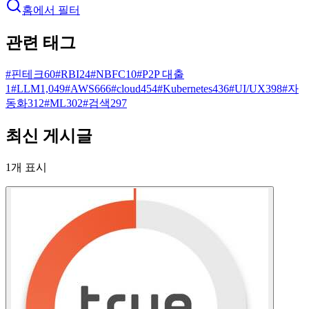
홈에서 필터
관련 태그
#
핀테크
60
#
RBI
24
#
NBFC
10
#
P2P 대출
1
#
LLM
1,049
#
AWS
666
#
cloud
454
#
Kubernetes
436
#
UI/UX
398
#
자
동화
312
#
ML
302
#
검색
297
최신 게시글
1
개 표시