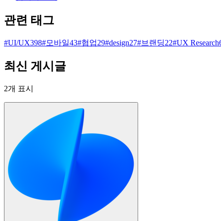
관련 태그
#
UI/UX
398
#
모바일
43
#
협업
29
#
design
27
#
브랜딩
22
#
UX Research
최신 게시글
2
개 표시