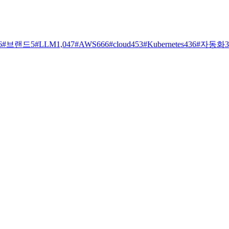
6
#
브랜드
5
#
LLM
1,047
#
AWS
666
#
cloud
453
#
Kubernetes
436
#
자동화
3