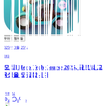
우아한 형제들
2025년 3월 25일
기타
[모집] Hero Tech Course 2025, 글로벌 교
육생을 모집합니다
X
#
인턴십
40
0
0