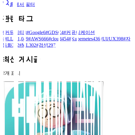
홈에서 필터
관련 태그
#
커뮤니티
8
#
Google
6
#
GDSC
4
#
커뮤니케이션
4
#
LLM
1,049
#
AWS
666
#
cloud
454
#
Kubernetes
436
#
UI/UX
398
#
자
동화
312
#
ML
302
#
검색
297
최신 게시글
2
개 표시