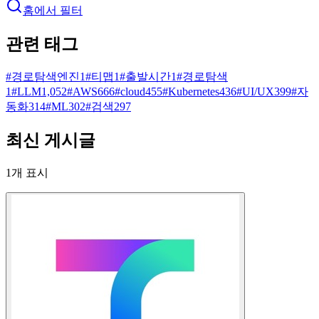
홈에서 필터
관련 태그
#
경로탐색엔진
1
#
티맵
1
#
출발시간
1
#
경로탐색
1
#
LLM
1,052
#
AWS
666
#
cloud
455
#
Kubernetes
436
#
UI/UX
399
#
자
동화
314
#
ML
302
#
검색
297
최신 게시글
1
개 표시