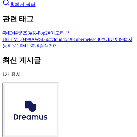
홈에서 필터
관련 태그
#
MD
4
#
굿즈
3
#
K-Pop
2
#
이모티콘
1
#
LLM
1,049
#
AWS
666
#
cloud
454
#
Kubernetes
436
#
UI/UX
398
#
자
동화
312
#
ML
302
#
검색
297
최신 게시글
1
개 표시