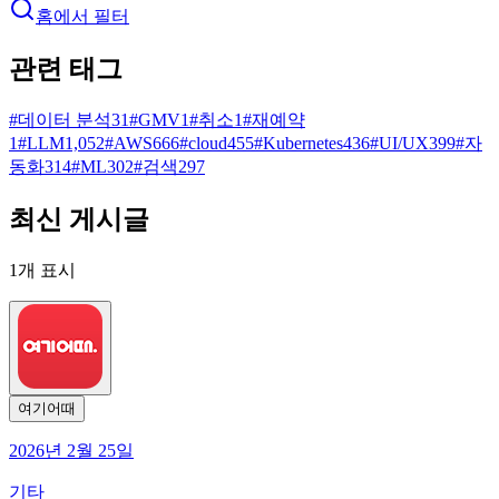
홈에서 필터
관련 태그
#
데이터 분석
31
#
GMV
1
#
취소
1
#
재예약
1
#
LLM
1,052
#
AWS
666
#
cloud
455
#
Kubernetes
436
#
UI/UX
399
#
자
동화
314
#
ML
302
#
검색
297
최신 게시글
1
개 표시
여기어때
2026년 2월 25일
기타