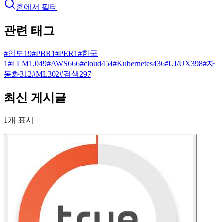
홈에서 필터
관련 태그
#
인도
19
#
PBR
1
#
PER
1
#
한국
1
#
LLM
1,049
#
AWS
666
#
cloud
454
#
Kubernetes
436
#
UI/UX
398
#
자
동화
312
#
ML
302
#
검색
297
최신 게시글
1
개 표시