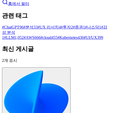
홈에서 필터
관련 태그
#
ChatGPT
96
#
분석
33
#
UX 리서치
4
#
투자
2
#
증권
1
#
나스닥
1
#
감
성 분석
1
#
LLM
1,052
#
AWS
666
#
cloud
455
#
Kubernetes
436
#
UI/UX
399
최신 게시글
2
개 표시