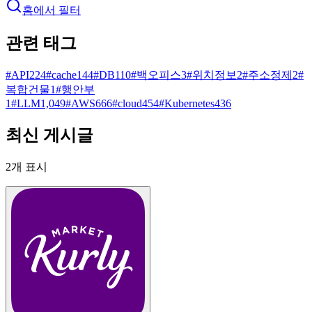
홈에서 필터
관련 태그
#
API
224
#
cache
144
#
DB
110
#
백오피스
3
#
위치정보
2
#
주소정제
2
#
복합건물
1
#
행안부
1
#
LLM
1,049
#
AWS
666
#
cloud
454
#
Kubernetes
436
최신 게시글
2
개 표시