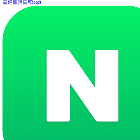
프론트엔드
#
React