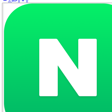
57
0
0