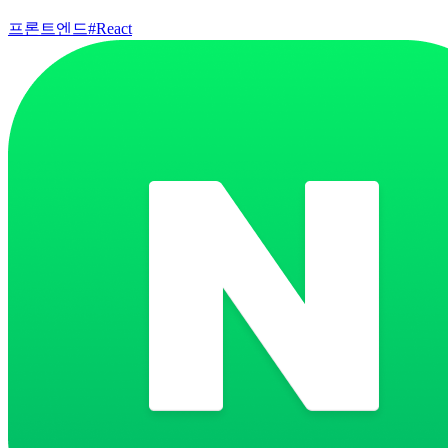
프론트엔드
#
React