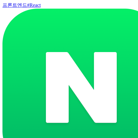
프론트엔드
#
React