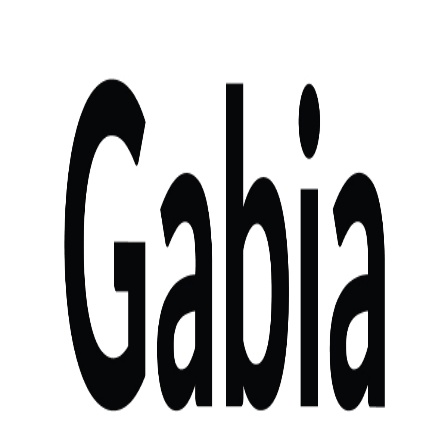
홈에서 필터
관련 태그
#
온보딩
11
#
인사 관리
1
#
조직도
1
#
권한 관리
1
#
LLM
1,049
#
AWS
666
#
cloud
454
#
Kubernetes
436
#
UI/UX
398
#
자
동화
312
#
ML
302
#
검색
297
최신 게시글
1
개 표시