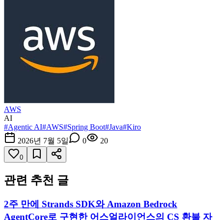
AWS
AI
#
Agentic AI
#
AWS
#
Spring Boot
#
Java
#
Kiro
2026년 7월 5일
0
20
0
관련 추천 글
2주 만에 Strands SDK와 Amazon Bedrock
AgentCore로 구현한 어스얼라이언스의 CS 환불 자