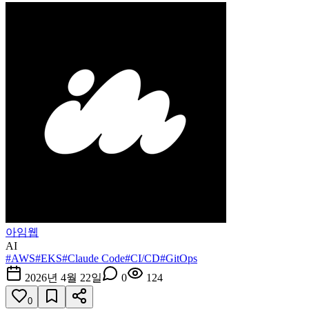
아임웹
AI
#
AWS
#
EKS
#
Claude Code
#
CI/CD
#
GitOps
2026년 4월 22일
0
124
0