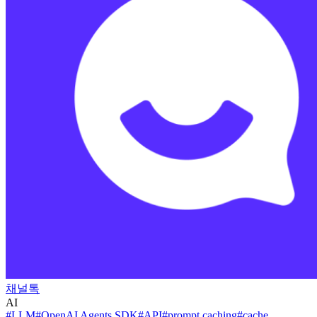
채널톡
AI
#
LLM
#
OpenAI Agents SDK
#
API
#
prompt caching
#
cache