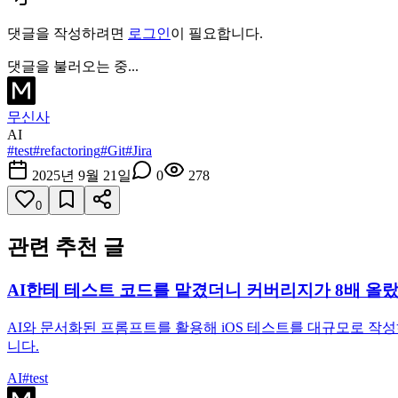
댓글을 작성하려면
로그인
이 필요합니다.
댓글을 불러오는 중...
무신사
AI
#
test
#
refactoring
#
Git
#
Jira
2025년 9월 21일
0
278
0
관련 추천 글
AI한테 테스트 코드를 맡겼더니 커버리지가 8배 올
AI와 문서화된 프롬프트를 활용해 iOS 테스트를 대규모로 작
니다.
AI
#
test