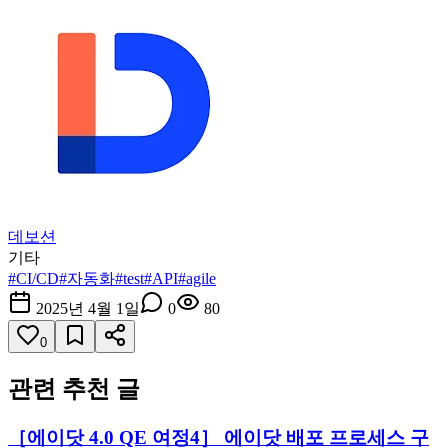
데보션
기타
#
CI/CD
#
자동화
#
test
#
API
#
agile
2025년 4월 1일
0
80
0
관련 추천 글
［에이닷 4.0 QE 여정4］ 에이닷 배포 프로세스 구