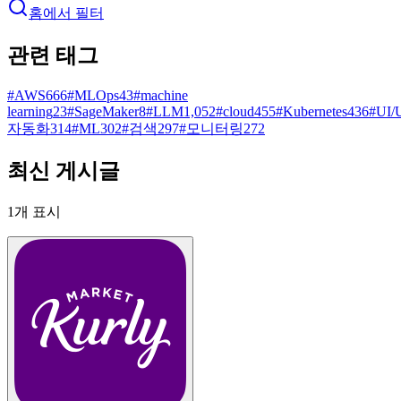
홈에서 필터
관련 태그
#
AWS
666
#
MLOps
43
#
machine
learning
23
#
SageMaker
8
#
LLM
1,052
#
cloud
455
#
Kubernetes
436
#
UI/
자동화
314
#
ML
302
#
검색
297
#
모니터링
272
최신 게시글
1
개 표시