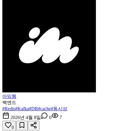
아임웹
백엔드
#
Redis
#
Kafka
#
DB
#
cache
#
동시성
2026년 4월 8일
0
7
0